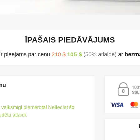
ĪPAŠAIS PIEDĀVĀJUMS
ir pieejams par cenu
210 $
105 $
(50% atlaide)
ar
bezma
umu
r veiksmīgi piemērota! Nelieciet šo
udētu atlaidi.