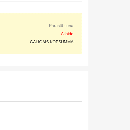
Parastā cena:
Atlaide:
GALĪGAIS KOPSUMMA: