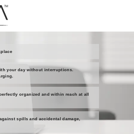
kplace
th your day without interruptions.
arging.
rfectly organized and within reach at all
 against spills and accidental damage,