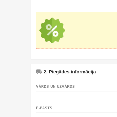
local_shipping
2. Piegādes informācija
VĀRDS UN UZVĀRDS
E-PASTS