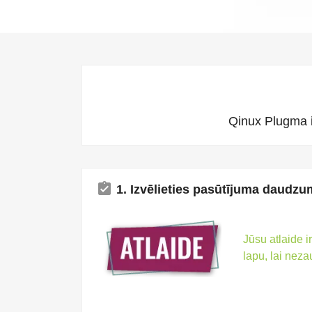
Qinux Plugma 
assignment_turned_in
1. Izvēlieties pasūtījuma daudz
Jūsu atlaide i
lapu, lai neza