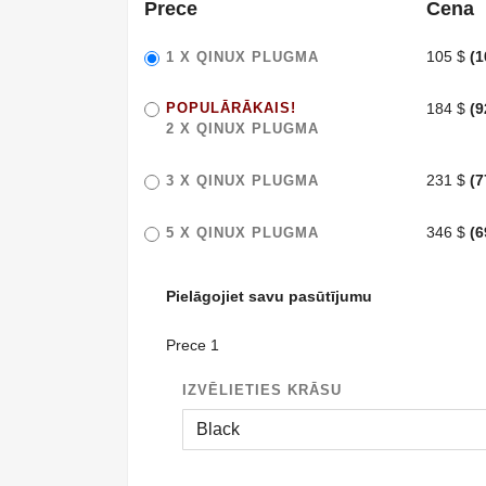
Prece
Cena
105 $
(1
1 X
QINUX PLUGMA
POPULĀRĀKAIS!
184 $
(9
2 X
QINUX PLUGMA
231 $
(7
3 X
QINUX PLUGMA
346 $
(6
5 X
QINUX PLUGMA
Pielāgojiet savu pasūtījumu
Prece 1
IZVĒLIETIES KRĀSU