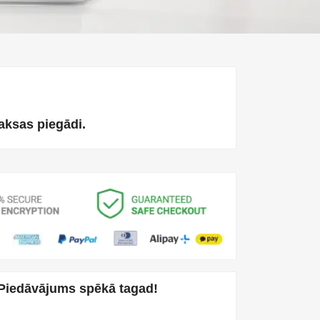
ksas piegādi.
Piedāvājums spēkā tagad!