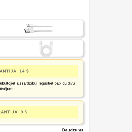
ANTIJA
14 $
bultojiet aizsardzību! Iegūstiet papildu divu
dāvājumu.
RANTIJA
9 $
Daudzums