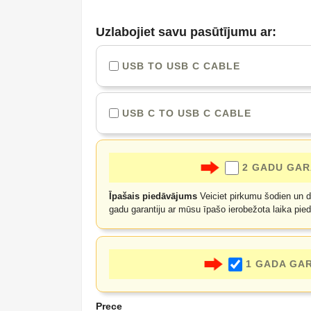
Uzlabojiet savu pasūtījumu ar:
USB TO USB C CABLE
USB C TO USB C CABLE
2 GADU GAR
Īpašais piedāvājums
Veiciet pirkumu šodien un du
gadu garantiju ar mūsu īpašo ierobežota laika pie
1 GADA GA
Prece