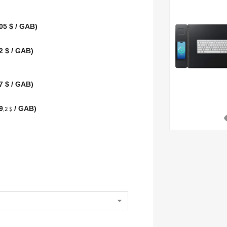
05 $ / GAB)
2 $ / GAB)
7 $ / GAB)
9
/ GAB)
,2 $
vi