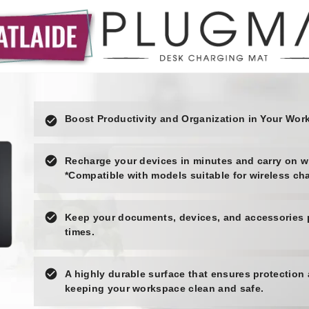
Boost Productivity and Organization in Your Wor
check_circle
check_circle
Recharge your devices in minutes and carry on wi
*Compatible with models suitable for wireless ch
check_circle
Keep your documents, devices, and accessories pe
times.
check_circle
A highly durable surface that ensures protection
keeping your workspace clean and safe.